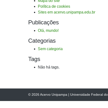
Mapa do site
Política de cookies
Sites em acervo.unipampa.edu.br
Publicações
Olá, mundo!
Categorias
Sem categoria
Tags
Não há tags.
© 2026
Acervo Unipampa
|
Universidade Federal d