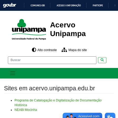
Skip
COMUNICA BR
ACESSO À INFORMAÇÃO
PARTICIPE
LE
to
content
IR
PARA
O
CONTEÚDO
Acervo
Unipampa
Alto contraste
Mapa do site
Pesquisar
Sites em acervo.unipampa.edu.br
Programa de Catalogação e Digitalização de Documentação
Histórica
NEABI Mocinha